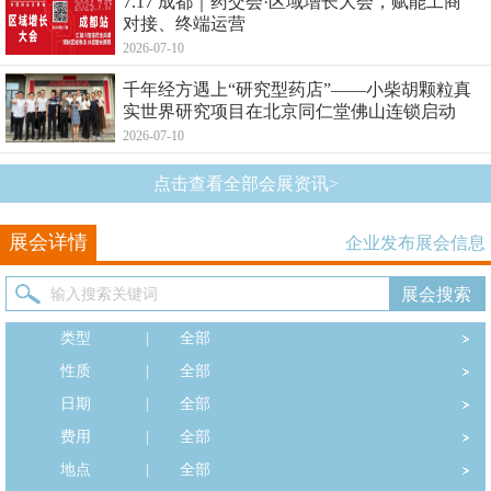
7.17 成都｜药交会·区域增长大会，赋能工商
对接、终端运营
2026-07-10
千年经方遇上“研究型药店”——小柴胡颗粒真
实世界研究项目在北京同仁堂佛山连锁启动
2026-07-10
点击查看全部会展资讯>
展会详情
企业发布展会信息
类型
|
全部
性质
|
全部
日期
|
全部
费用
|
全部
地点
|
全部