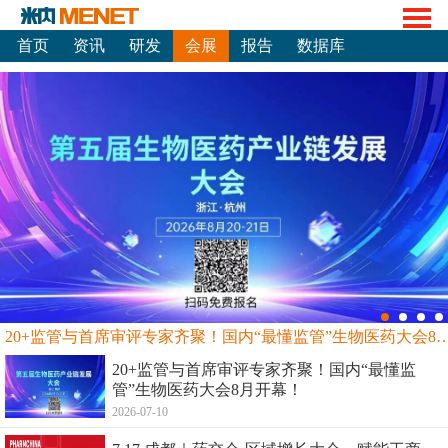
首页
资讯
研发
会展
报告
数据库
20+监管与首席审评专家齐聚！国内“最懂监管”生物
20+监管与首席审评专家齐聚！国内“最懂监
管”生物医药大会8月开幕！
2026-07-10