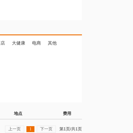
药店
大健康
电商
其他
地点
费用
上一页
下一页
第1页/共1页
1