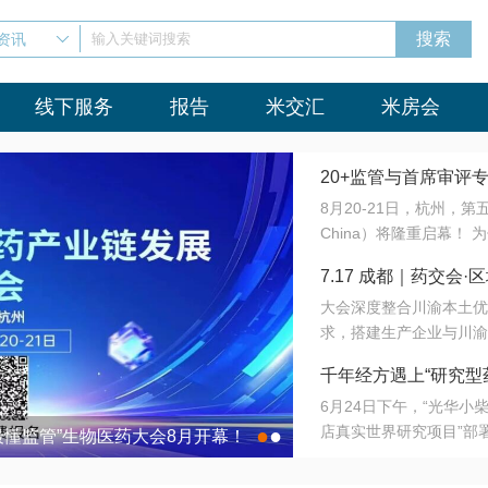
资讯
输入关键词搜索
线下服务
报告
米交汇
米房会
20+监管与首席审评
8月20-21日，杭州，
会8月开幕！
China）将隆重启幕！
与火”的淬炼—— 一端
7.17 成都｜药交
法正重新定义研发效率；
大会深度整合川渝本土优
难题，呼唤更成熟的产业
营
求，搭建生产企业与川渝
同与出海能力建设才是破
三终端渠道的精准高效对
来”为主题，内容全面扩
千年经方遇上“研究型
域增量份额夯实西南市场
算力突围；从中药创新、
6月24日下午，“光华
术攻坚，到CDMO的柔
目在北京同仁堂佛山
店真实世界研究项目”部
●
●
室”与“生产线”、“研发
最懂监管”生物医药大会8月开幕！
7.17 成都｜药交会·
这是继广州之后，该项目
本、临床在同一张桌子上
个OTC药品研究型药店