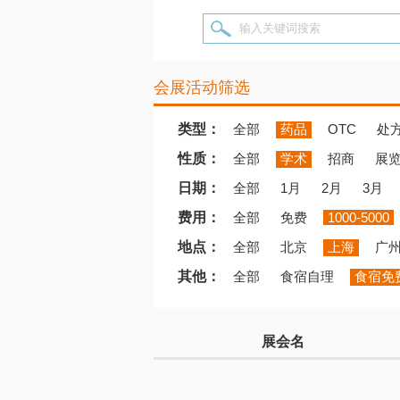
输入关键词搜索
会展活动筛选
类型：
全部
药品
OTC
处
性质：
全部
学术
招商
展
日期：
全部
1月
2月
3月
费用：
全部
免费
1000-5000
地点：
全部
北京
上海
广
其他：
全部
食宿自理
食宿免
展会名