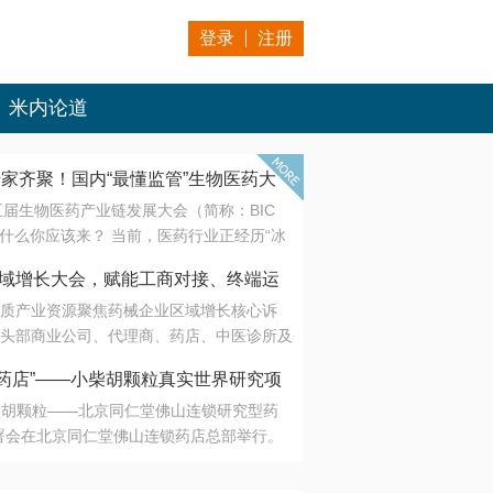
登录
注册
米内论道
专家齐聚！国内“最懂监管”生物医药大
第五届生物医药产业链发展大会（简称：BIC
 为什么你应该来？ 当前，医药行业正经历“冰
是AI制药从概念验证走向深度落地，数据与算
会·区域增长大会，赋能工商对接、终端运
另一端是创新药“最后一公里”的支付与入院
质产业资源聚焦药械企业区域增长核心诉
生态。 同质化“内卷”已无出路，全产业链协
头部商业公司、代理商、药店、中医诊所及
局关键。 本届大会以 “重构生态，定义未
接平台助力企业高效拓展终端网络，抢占区
容——从监管政策的前沿洞察，到AI制药的
药店”——小柴胡颗粒真实世界研究项
战略布局
复杂药物制剂、CGT、多肽与小核酸的技
小柴胡颗粒——北京同仁堂佛山连锁研究型药
性智造。 我们致力于打破壁垒，让“实验
连锁启动
署会在北京同仁堂佛山连锁药店总部举行。
端”与“支付端”深度对话，更让监管、产业、资
区域增长大会，赋能工商对接、终端运营
在广东落地的又一重要布局，标志着全国首
形成共识。
项目正式进入佛山市场。