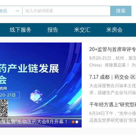
资讯
输入关键词搜索
线下服务
报告
米交汇
米房会
20+监管与首席审评
8月20-21日，杭州，
会8月开幕！
China）将隆重启幕！
与火”的淬炼—— 一端
7.17 成都｜药交
法正重新定义研发效率；
大会深度整合川渝本土优
难题，呼唤更成熟的产业
营
求，搭建生产企业与川渝
同与出海能力建设才是破
三终端渠道的精准高效对
来”为主题，内容全面扩
千年经方遇上“研究型
域增量份额夯实西南市场
算力突围；从中药创新、
6月24日下午，“光华
术攻坚，到CDMO的柔
目在北京同仁堂佛山
店真实世界研究项目”部
●
●
室”与“生产线”、“研发
最懂监管”生物医药大会8月开幕！
7.17 成都｜药交会·
这是继广州之后，该项目
本、临床在同一张桌子上
个OTC药品研究型药店