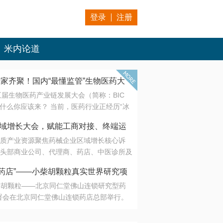
登录
注册
米内论道
专家齐聚！国内“最懂监管”生物医药大
第五届生物医药产业链发展大会（简称：BIC
 为什么你应该来？ 当前，医药行业正经历“冰
是AI制药从概念验证走向深度落地，数据与算
会·区域增长大会，赋能工商对接、终端运
另一端是创新药“最后一公里”的支付与入院
质产业资源聚焦药械企业区域增长核心诉
生态。 同质化“内卷”已无出路，全产业链协
头部商业公司、代理商、药店、中医诊所及
局关键。 本届大会以 “重构生态，定义未
接平台助力企业高效拓展终端网络，抢占区
容——从监管政策的前沿洞察，到AI制药的
药店”——小柴胡颗粒真实世界研究项
战略布局
复杂药物制剂、CGT、多肽与小核酸的技
小柴胡颗粒——北京同仁堂佛山连锁研究型药
性智造。 我们致力于打破壁垒，让“实验
连锁启动
署会在北京同仁堂佛山连锁药店总部举行。
端”与“支付端”深度对话，更让监管、产业、资
区域增长大会，赋能工商对接、终端运营
在广东落地的又一重要布局，标志着全国首
形成共识。
项目正式进入佛山市场。