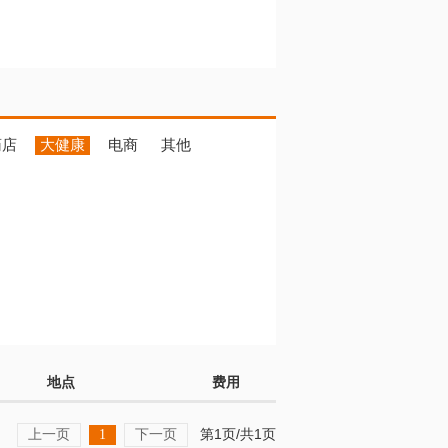
药店
大健康
电商
其他
地点
费用
上一页
下一页
第1页/共1页
1