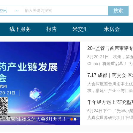
资讯
输入关键词搜索
线下服务
报告
米交汇
米房会
20+监管与首席审评
8月20-21日，杭州，
会8月开幕！
China）将隆重启幕！
与火”的淬炼—— 一端
7.17 成都｜药交
法正重新定义研发效率；
大会深度整合川渝本土优
难题，呼唤更成熟的产业
营
求，搭建生产企业与川渝
同与出海能力建设才是破
三终端渠道的精准高效对
来”为主题，内容全面扩
千年经方遇上“研究型
域增量份额夯实西南市场
算力突围；从中药创新、
6月24日下午，“光华
术攻坚，到CDMO的柔
目在北京同仁堂佛山
店真实世界研究项目”部
●
●
室”与“生产线”、“研发
最懂监管”生物医药大会8月开幕！
7.17 成都｜药交会·
这是继广州之后，该项目
本、临床在同一张桌子上
个OTC药品研究型药店