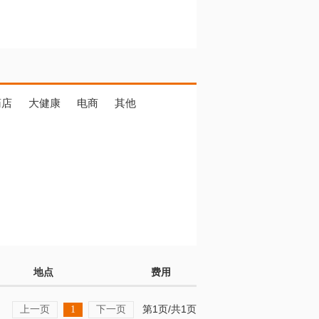
药店
大健康
电商
其他
地点
费用
上一页
下一页
第1页/共1页
1