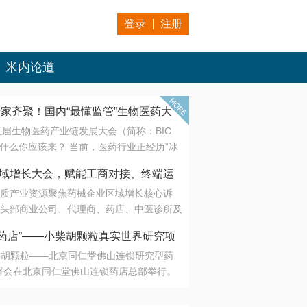
登录
注册
米内论道
专家齐聚！国内“最懂监管”生物医药大
第五届生物医药产业链发展大会（简称：BIC
 为什么你应该来？ 当前，医药行业正经历“冰
是AI制药从概念验证走向深度落地，数据与算
会·区域增长大会，赋能工商对接、终端运
另一端是创新药“最后一公里”的支付与入院
质产业资源聚焦药械企业区域增长核心诉
生态。 同质化“内卷”已无出路，全产业链协
头部商业公司、代理商、药店、中医诊所及
局关键。 本届大会以 “重构生态，定义未
接平台助力企业高效拓展终端网络，抢占区
容——从监管政策的前沿洞察，到AI制药的
药店”——小柴胡颗粒真实世界研究项
战略布局
复杂药物制剂、CGT、多肽与小核酸的技
小柴胡颗粒——北京同仁堂佛山连锁研究型药
性智造。 我们致力于打破壁垒，让“实验
连锁启动
署会在北京同仁堂佛山连锁药店总部举行。
端”与“支付端”深度对话，更让监管、产业、资
区域增长大会，赋能工商对接、终端运营
在广东落地的又一重要布局，标志着全国首
形成共识。
项目正式进入佛山市场。