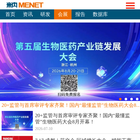
首页
资讯
研发
会展
报告
数据库
20+监管与首席审评专家齐聚！国内“最懂监管”生物
20+监管与首席审评专家齐聚！国内“最懂监
管”生物医药大会8月开幕！
2026-07-10