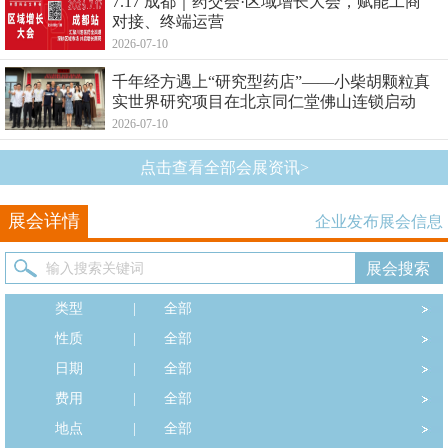
7.17 成都｜药交会·区域增长大会，赋能工商
对接、终端运营
2026-07-10
千年经方遇上“研究型药店”——小柴胡颗粒真
实世界研究项目在北京同仁堂佛山连锁启动
2026-07-10
点击查看全部会展资讯>
展会详情
企业发布展会信息
类型
|
全部
性质
|
全部
日期
|
全部
费用
|
全部
地点
|
全部