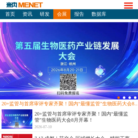
首页
资讯
研发
会展
报告
数据库
20+监管与首席审评专家齐聚！国内“最懂监管”生物
20+监管与首席审评专家齐聚！国内“最懂监
管”生物医药大会8月开幕！
2026-07-10