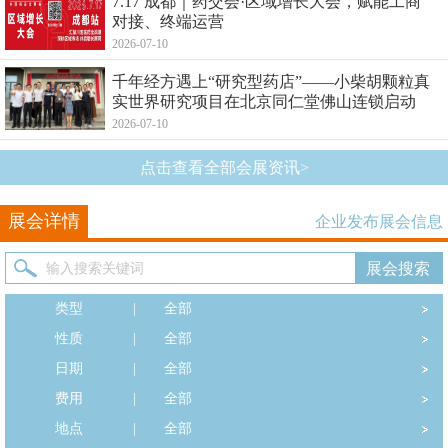
7.17 成都｜药交会·区域增长大会，赋能工商
对接、终端运营
2026-07-10
千年经方遇上“研究型药店”——小柴胡颗粒真
实世界研究项目在北京同仁堂佛山连锁启动
2026-07-10
点击查看全部会展资讯>
展会详情
企业发布展会信息
类型
|
全部
性质
|
全部
日期
|
全部
费用
|
全部
地点
|
全部