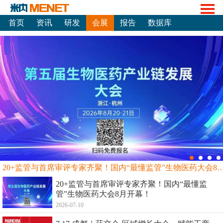
首页
资讯
研发
会展
报告
数据库
20+监管与首席审评专家齐聚！国内“最懂监管”生物
20+监管与首席审评专家齐聚！国内“最懂监
管”生物医药大会8月开幕！
2026-07-10