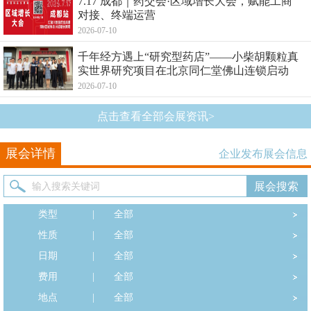
7.17 成都｜药交会·区域增长大会，赋能工商
对接、终端运营
2026-07-10
千年经方遇上“研究型药店”——小柴胡颗粒真
实世界研究项目在北京同仁堂佛山连锁启动
2026-07-10
点击查看全部会展资讯>
展会详情
企业发布展会信息
类型
|
全部
性质
|
全部
日期
|
全部
费用
|
全部
地点
|
全部