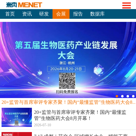
首页
资讯
研发
会展
报告
数据库
20+监管与首席审评专家齐聚！国内“最懂监管”生物
20+监管与首席审评专家齐聚！国内“最懂监
管”生物医药大会8月开幕！
2026-07-10