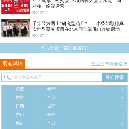
7.17 成都｜药交会·区域增长大会，赋能工商
对接、终端运营
2026-07-10
千年经方遇上“研究型药店”——小柴胡颗粒真
实世界研究项目在北京同仁堂佛山连锁启动
2026-07-10
点击查看全部会展资讯>
展会详情
企业发布展会信息
类型
|
全部
性质
|
全部
日期
|
全部
费用
|
全部
地点
|
全部