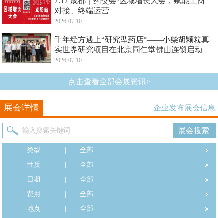
7.17 成都｜药交会·区域增长大会，赋能工商
对接、终端运营
2026-07-10
千年经方遇上“研究型药店”——小柴胡颗粒真
实世界研究项目在北京同仁堂佛山连锁启动
2026-07-10
点击查看全部会展资讯>
展会详情
企业发布展会信息
类型
|
全部
性质
|
全部
日期
|
全部
费用
|
全部
地点
|
全部