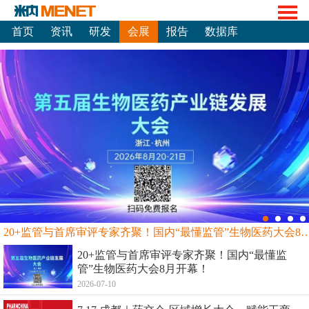
首页
资讯
研发
会展
报告
数据库
20+监管与首席审评专家齐聚！国内“最懂监管”生物
20+监管与首席审评专家齐聚！国内“最懂监
管”生物医药大会8月开幕！
2026-07-10