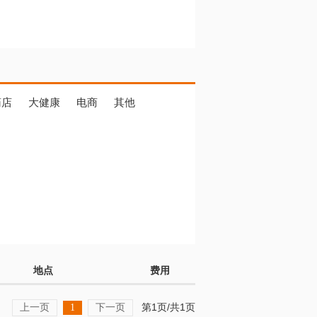
药店
大健康
电商
其他
地点
费用
上一页
下一页
第1页/共1页
1