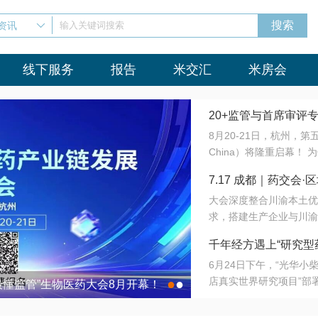
资讯
输入关键词搜索
线下服务
报告
米交汇
米房会
20+监管与首席审评
8月20-21日，杭州，
会8月开幕！
China）将隆重启幕！
与火”的淬炼—— 一端
7.17 成都｜药交
法正重新定义研发效率；
大会深度整合川渝本土优
难题，呼唤更成熟的产业
营
求，搭建生产企业与川渝
同与出海能力建设才是破
三终端渠道的精准高效对
来”为主题，内容全面扩
千年经方遇上“研究型
域增量份额夯实西南市场
算力突围；从中药创新、
6月24日下午，“光华
术攻坚，到CDMO的柔
目在北京同仁堂佛山
店真实世界研究项目”部
●
●
室”与“生产线”、“研发
最懂监管”生物医药大会8月开幕！
7.17 成都｜药交会·
这是继广州之后，该项目
本、临床在同一张桌子上
个OTC药品研究型药店