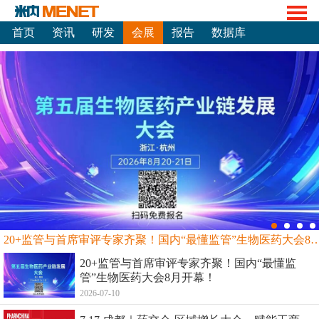
首页
资讯
研发
会展
报告
数据库
20+监管与首席审评专家齐聚！国内“最懂监管”生物
20+监管与首席审评专家齐聚！国内“最懂监
管”生物医药大会8月开幕！
2026-07-10