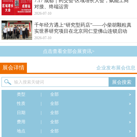
7.17 成都｜药交会·区域增长大会，赋能工商
对接、终端运营
2026-07-10
千年经方遇上“研究型药店”——小柴胡颗粒真
实世界研究项目在北京同仁堂佛山连锁启动
2026-07-10
点击查看全部会展资讯>
展会详情
企业发布展会信息
类型
|
全部
性质
|
全部
日期
|
全部
费用
|
全部
地点
|
全部