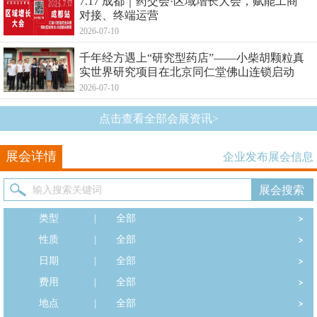
7.17 成都｜药交会·区域增长大会，赋能工商
对接、终端运营
2026-07-10
千年经方遇上“研究型药店”——小柴胡颗粒真
实世界研究项目在北京同仁堂佛山连锁启动
2026-07-10
点击查看全部会展资讯>
展会详情
企业发布展会信息
类型
|
全部
性质
|
全部
日期
|
全部
费用
|
全部
地点
|
全部