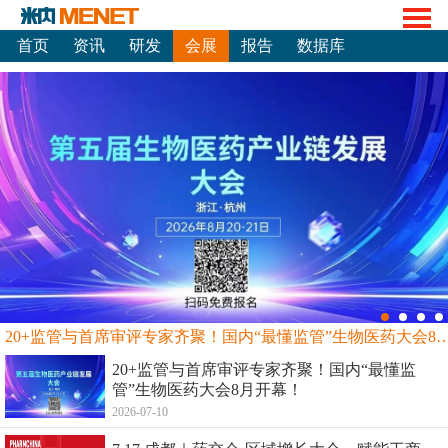
首页
资讯
研发
会展
报告
数据库
20+监管与首席审评专家齐聚！国内“最懂监管”生物
20+监管与首席审评专家齐聚！国内“最懂监
管”生物医药大会8月开幕！
2026-07-10