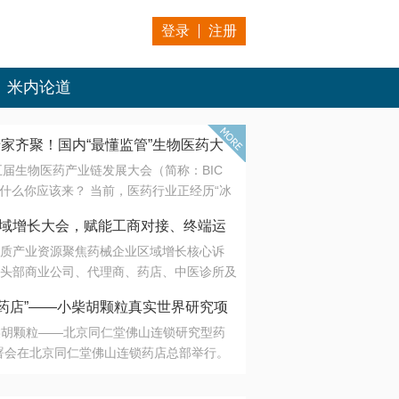
登录
注册
米内论道
专家齐聚！国内“最懂监管”生物医药大
第五届生物医药产业链发展大会（简称：BIC
 为什么你应该来？ 当前，医药行业正经历“冰
是AI制药从概念验证走向深度落地，数据与算
会·区域增长大会，赋能工商对接、终端运
另一端是创新药“最后一公里”的支付与入院
质产业资源聚焦药械企业区域增长核心诉
生态。 同质化“内卷”已无出路，全产业链协
头部商业公司、代理商、药店、中医诊所及
局关键。 本届大会以 “重构生态，定义未
接平台助力企业高效拓展终端网络，抢占区
容——从监管政策的前沿洞察，到AI制药的
药店”——小柴胡颗粒真实世界研究项
战略布局
复杂药物制剂、CGT、多肽与小核酸的技
小柴胡颗粒——北京同仁堂佛山连锁研究型药
性智造。 我们致力于打破壁垒，让“实验
连锁启动
署会在北京同仁堂佛山连锁药店总部举行。
端”与“支付端”深度对话，更让监管、产业、资
区域增长大会，赋能工商对接、终端运营
在广东落地的又一重要布局，标志着全国首
形成共识。
项目正式进入佛山市场。