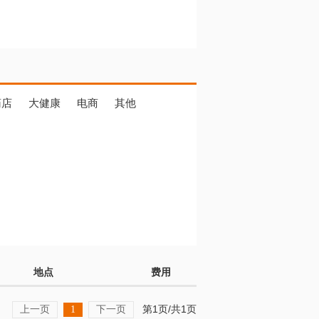
药店
大健康
电商
其他
地点
费用
上一页
下一页
第1页/共1页
1