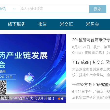
资讯
输入关键词搜索
线下服务
报告
米交汇
米房会
20+监管与首席审评
8月20-21日，杭州，
会8月开幕！
China）将隆重启幕！
与火”的淬炼—— 一端
7.17 成都｜药交
法正重新定义研发效率；
大会深度整合川渝本土优
难题，呼唤更成熟的产业
营
求，搭建生产企业与川渝
同与出海能力建设才是破
三终端渠道的精准高效对
来”为主题，内容全面扩
千年经方遇上“研究型
域增量份额夯实西南市场
算力突围；从中药创新、
6月24日下午，“光华
术攻坚，到CDMO的柔
目在北京同仁堂佛山
店真实世界研究项目”部
●
●
室”与“生产线”、“研发
最懂监管”生物医药大会8月开幕！
7.17 成都｜药交会·
这是继广州之后，该项目
本、临床在同一张桌子上
个OTC药品研究型药店