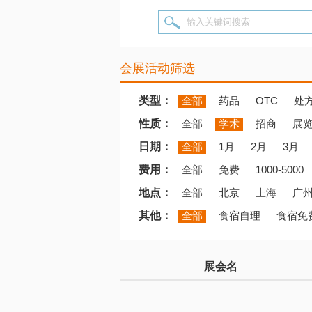
输入关键词搜索
会展活动筛选
类型：
全部
药品
OTC
处
性质：
全部
学术
招商
展
日期：
全部
1月
2月
3月
费用：
全部
免费
1000-5000
地点：
全部
北京
上海
广
其他：
全部
食宿自理
食宿免
展会名