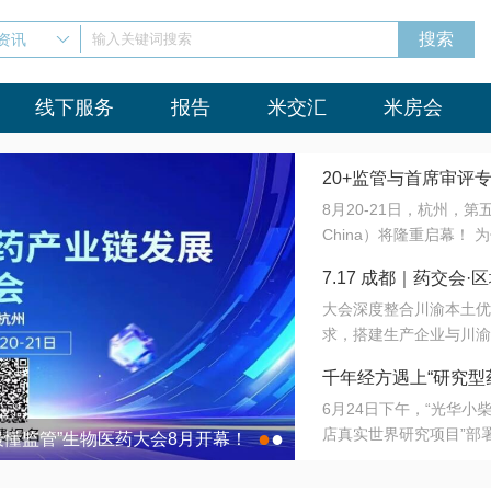
资讯
输入关键词搜索
线下服务
报告
米交汇
米房会
20+监管与首席审评
8月20-21日，杭州，
会8月开幕！
China）将隆重启幕！
与火”的淬炼—— 一端
7.17 成都｜药交
法正重新定义研发效率；
大会深度整合川渝本土优
难题，呼唤更成熟的产业
营
求，搭建生产企业与川渝
同与出海能力建设才是破
三终端渠道的精准高效对
来”为主题，内容全面扩
千年经方遇上“研究型
域增量份额夯实西南市场
算力突围；从中药创新、
6月24日下午，“光华
术攻坚，到CDMO的柔
目在北京同仁堂佛山
店真实世界研究项目”部
●
●
室”与“生产线”、“研发
最懂监管”生物医药大会8月开幕！
7.17 成都｜药交会·
这是继广州之后，该项目
本、临床在同一张桌子上
个OTC药品研究型药店