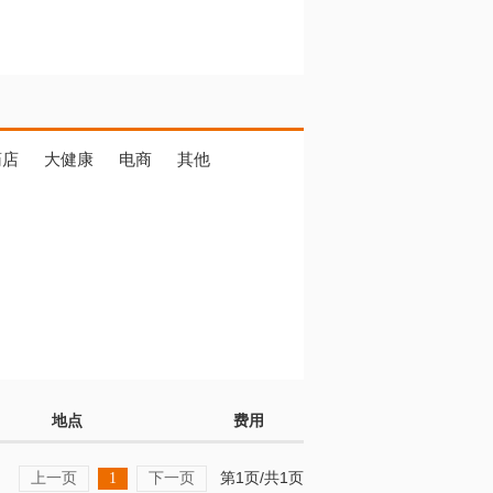
药店
大健康
电商
其他
地点
费用
上一页
下一页
第1页/共1页
1