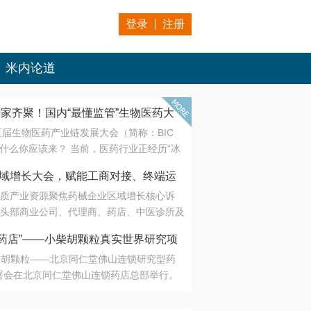
登录
注册
米内论道
专家齐聚！国内“最懂监管”生物医药大
第五届生物医药产业链发展大会（简称：BIC
 为什么你应该来？ 当前，医药行业正经历“冰
是AI制药从概念验证走向深度落地，数据与算
会·区域增长大会，赋能工商对接、终端运
另一端是创新药“最后一公里”的支付与入院
质产业资源聚焦药械企业区域增长核心诉
生态。 同质化“内卷”已无出路，全产业链协
头部商业公司、代理商、药店、中医诊所及
局关键。 本届大会以 “重构生态，定义未
接平台助力企业高效拓展终端网络，抢占区
容——从监管政策的前沿洞察，到AI制药的
药店”——小柴胡颗粒真实世界研究项
战略布局
复杂药物制剂、CGT、多肽与小核酸的技
小柴胡颗粒——北京同仁堂佛山连锁研究型药
性智造。 我们致力于打破壁垒，让“实验
连锁启动
署会在北京同仁堂佛山连锁药店总部举行。
端”与“支付端”深度对话，更让监管、产业、资
区域增长大会，赋能工商对接、终端运营
在广东落地的又一重要布局，标志着全国首
形成共识。
项目正式进入佛山市场。