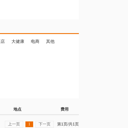
药店
大健康
电商
其他
地点
费用
上一页
下一页
第1页/共1页
1