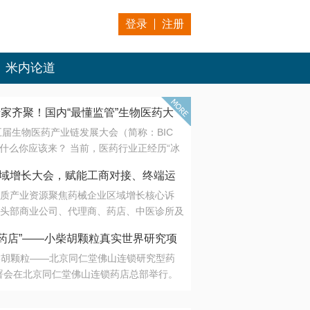
登录
注册
米内论道
专家齐聚！国内“最懂监管”生物医药大
第五届生物医药产业链发展大会（简称：BIC
 为什么你应该来？ 当前，医药行业正经历“冰
是AI制药从概念验证走向深度落地，数据与算
会·区域增长大会，赋能工商对接、终端运
另一端是创新药“最后一公里”的支付与入院
质产业资源聚焦药械企业区域增长核心诉
生态。 同质化“内卷”已无出路，全产业链协
头部商业公司、代理商、药店、中医诊所及
局关键。 本届大会以 “重构生态，定义未
接平台助力企业高效拓展终端网络，抢占区
容——从监管政策的前沿洞察，到AI制药的
药店”——小柴胡颗粒真实世界研究项
战略布局
复杂药物制剂、CGT、多肽与小核酸的技
小柴胡颗粒——北京同仁堂佛山连锁研究型药
性智造。 我们致力于打破壁垒，让“实验
连锁启动
署会在北京同仁堂佛山连锁药店总部举行。
端”与“支付端”深度对话，更让监管、产业、资
区域增长大会，赋能工商对接、终端运营
在广东落地的又一重要布局，标志着全国首
形成共识。
项目正式进入佛山市场。