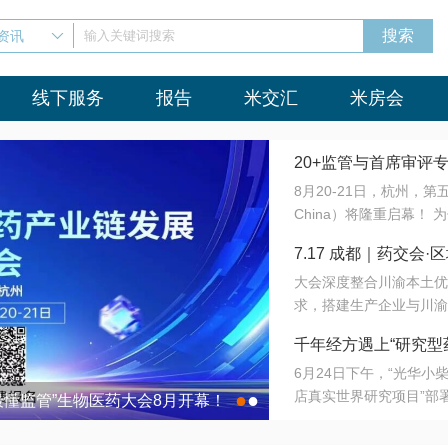
资讯
输入关键词搜索
线下服务
报告
米交汇
米房会
20+监管与首席审评
8月20-21日，杭州，
会8月开幕！
China）将隆重启幕！
与火”的淬炼—— 一端
7.17 成都｜药交
法正重新定义研发效率；
大会深度整合川渝本土优
难题，呼唤更成熟的产业
营
求，搭建生产企业与川渝
同与出海能力建设才是破
三终端渠道的精准高效对
来”为主题，内容全面扩
千年经方遇上“研究型
域增量份额夯实西南市场
算力突围；从中药创新、
6月24日下午，“光华
术攻坚，到CDMO的柔
目在北京同仁堂佛山
店真实世界研究项目”部
●
●
室”与“生产线”、“研发
最懂监管”生物医药大会8月开幕！
7.17 成都｜药交会·
这是继广州之后，该项目
本、临床在同一张桌子上
个OTC药品研究型药店