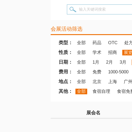
输入关键词搜索
会展活动筛选
类型：
全部
药品
OTC
处
性质：
全部
学术
招商
展
日期：
全部
1月
2月
3月
费用：
全部
免费
1000-5000
地点：
全部
北京
上海
广
其他：
全部
食宿自理
食宿免
展会名