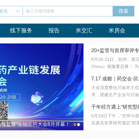
资讯
输入关键词搜索
线下服务
报告
米交汇
米房会
20+监管与首席审评
8月20-21日，杭州，
会8月开幕！
China）将隆重启幕！
与火”的淬炼—— 一端
7.17 成都｜药交
法正重新定义研发效率；
大会深度整合川渝本土优
难题，呼唤更成熟的产业
营
求，搭建生产企业与川渝
同与出海能力建设才是破
三终端渠道的精准高效对
来”为主题，内容全面扩
千年经方遇上“研究型
域增量份额夯实西南市场
算力突围；从中药创新、
6月24日下午，“光华
术攻坚，到CDMO的柔
目在北京同仁堂佛山
店真实世界研究项目”部
●
●
室”与“生产线”、“研发
最懂监管”生物医药大会8月开幕！
7.17 成都｜药交会·
这是继广州之后，该项目
本、临床在同一张桌子上
个OTC药品研究型药店