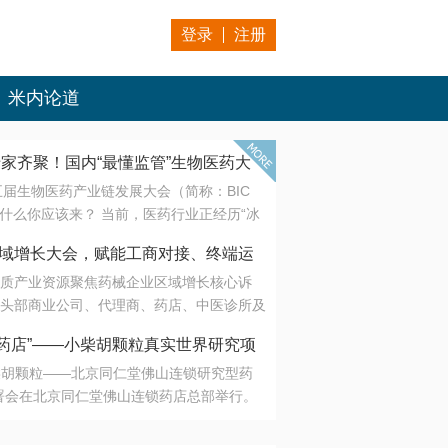
登录
注册
米内论道
专家齐聚！国内“最懂监管”生物医药大
第五届生物医药产业链发展大会（简称：BIC
 为什么你应该来？ 当前，医药行业正经历“冰
是AI制药从概念验证走向深度落地，数据与算
会·区域增长大会，赋能工商对接、终端运
另一端是创新药“最后一公里”的支付与入院
质产业资源聚焦药械企业区域增长核心诉
生态。 同质化“内卷”已无出路，全产业链协
头部商业公司、代理商、药店、中医诊所及
局关键。 本届大会以 “重构生态，定义未
接平台助力企业高效拓展终端网络，抢占区
容——从监管政策的前沿洞察，到AI制药的
药店”——小柴胡颗粒真实世界研究项
战略布局
复杂药物制剂、CGT、多肽与小核酸的技
小柴胡颗粒——北京同仁堂佛山连锁研究型药
性智造。 我们致力于打破壁垒，让“实验
连锁启动
署会在北京同仁堂佛山连锁药店总部举行。
端”与“支付端”深度对话，更让监管、产业、资
区域增长大会，赋能工商对接、终端运营
在广东落地的又一重要布局，标志着全国首
形成共识。
项目正式进入佛山市场。