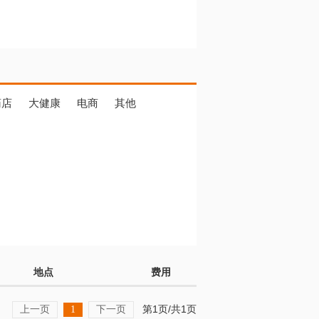
药店
大健康
电商
其他
地点
费用
上一页
下一页
第1页/共1页
1