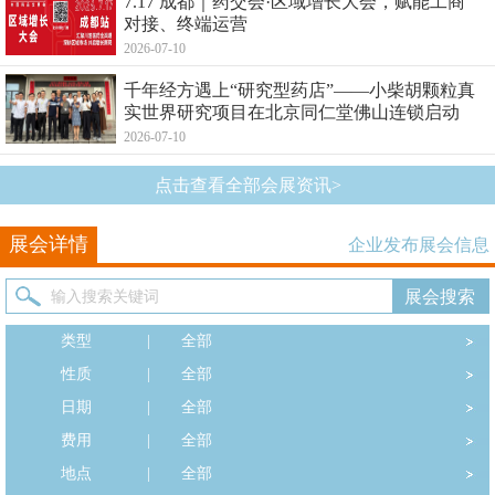
7.17 成都｜药交会·区域增长大会，赋能工商
对接、终端运营
2026-07-10
千年经方遇上“研究型药店”——小柴胡颗粒真
实世界研究项目在北京同仁堂佛山连锁启动
2026-07-10
点击查看全部会展资讯>
展会详情
企业发布展会信息
类型
|
全部
性质
|
全部
日期
|
全部
费用
|
全部
地点
|
全部