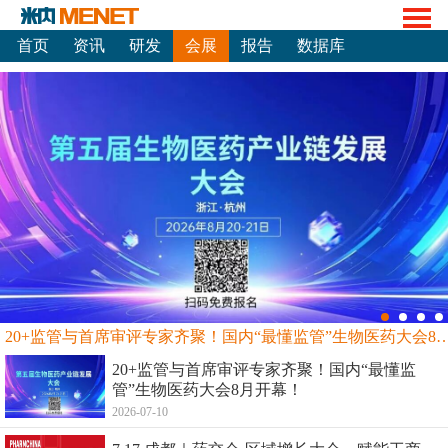
首页
资讯
研发
会展
报告
数据库
20+监管与首席审评专家齐聚！国内“最懂监管”生物
20+监管与首席审评专家齐聚！国内“最懂监
管”生物医药大会8月开幕！
2026-07-10