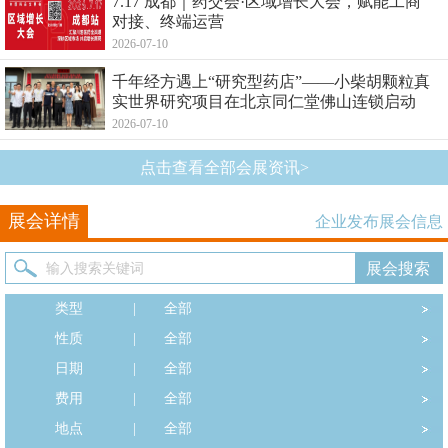
7.17 成都｜药交会·区域增长大会，赋能工商
对接、终端运营
2026-07-10
千年经方遇上“研究型药店”——小柴胡颗粒真
实世界研究项目在北京同仁堂佛山连锁启动
2026-07-10
点击查看全部会展资讯>
展会详情
企业发布展会信息
类型
|
全部
性质
|
全部
日期
|
全部
费用
|
全部
地点
|
全部