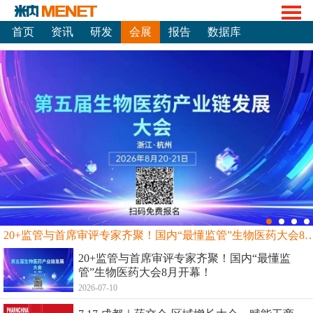
首页
资讯
研发
会展
报告
数据库
20+监管与首席审评专家齐聚！国内“最懂监管”生物
20+监管与首席审评专家齐聚！国内“最懂监
管”生物医药大会8月开幕！
2026-07-10