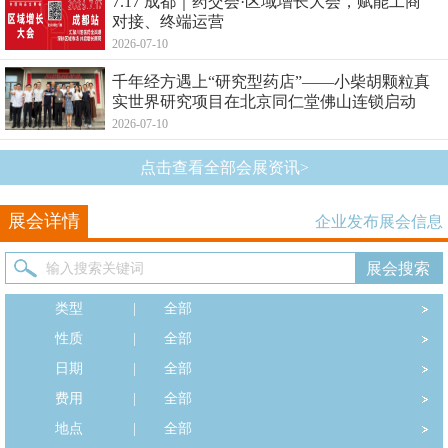
7.17 成都｜药交会·区域增长大会，赋能工商
对接、终端运营
2026-07-10
千年经方遇上“研究型药店”——小柴胡颗粒真
实世界研究项目在北京同仁堂佛山连锁启动
2026-07-10
点击查看全部会展资讯>
展会详情
企业发布展会信息
类型
|
全部
性质
|
全部
日期
|
全部
费用
|
全部
地点
|
全部