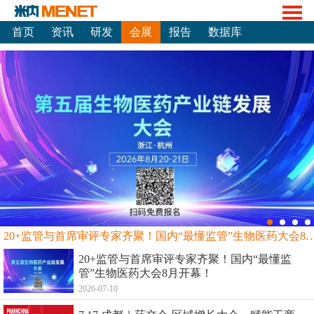
首页
资讯
研发
会展
报告
数据库
20+监管与首席审评专家齐聚！国内“最懂监管”生物
20+监管与首席审评专家齐聚！国内“最懂监
管”生物医药大会8月开幕！
2026-07-10