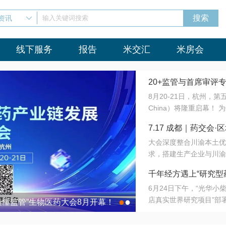
资讯
输入关键词搜索
线下服务
报告
米交汇
米房会
20+监管与首席审评
8月20-21日，杭州，
会8月开幕！
China）将隆重启幕！
与火”的淬炼—— 一端
7.17 成都｜药交
法正重新定义研发效率；
大会深度整合川渝本土优
难题，呼唤更成熟的产业
营
求，搭建生产企业与川渝
同与出海能力建设才是破
三终端渠道的精准高效对
来”为主题，内容全面扩
千年经方遇上“研究型
域增量份额夯实西南市场
算力突围；从中药创新、
6月24日下午，“光华
术攻坚，到CDMO的柔
目在北京同仁堂佛山
店真实世界研究项目”部
●
●
室”与“生产线”、“研发
最懂监管”生物医药大会8月开幕！
7.17 成都｜药交会·
这是继广州之后，该项目
本、临床在同一张桌子上
个OTC药品研究型药店