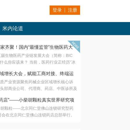
登录
注册
米内论道
专家齐聚！国内“最懂监管”生物医药大
第五届生物医药产业链发展大会（简称：BIC
 为什么你应该来？ 当前，医药行业正经历“冰
是AI制药从概念验证走向深度落地，数据与算
会·区域增长大会，赋能工商对接、终端运
另一端是创新药“最后一公里”的支付与入院
质产业资源聚焦药械企业区域增长核心诉
生态。 同质化“内卷”已无出路，全产业链协
头部商业公司、代理商、药店、中医诊所及
局关键。 本届大会以 “重构生态，定义未
接平台助力企业高效拓展终端网络，抢占区
容——从监管政策的前沿洞察，到AI制药的
药店”——小柴胡颗粒真实世界研究项
战略布局
复杂药物制剂、CGT、多肽与小核酸的技
小柴胡颗粒——北京同仁堂佛山连锁研究型药
性智造。 我们致力于打破壁垒，让“实验
连锁启动
署会在北京同仁堂佛山连锁药店总部举行。
端”与“支付端”深度对话，更让监管、产业、资
区域增长大会，赋能工商对接、终端运营
在广东落地的又一重要布局，标志着全国首
形成共识。
项目正式进入佛山市场。