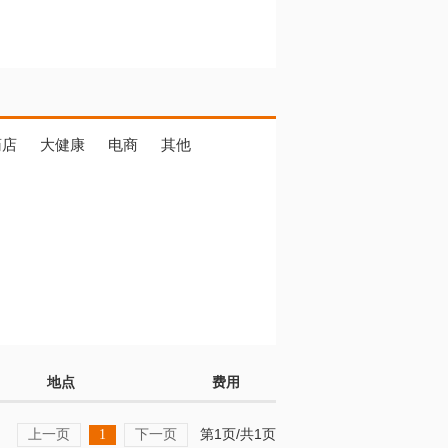
药店
大健康
电商
其他
地点
费用
上一页
下一页
第1页/共1页
1