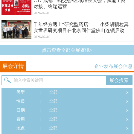
7.17 成都｜药交会·区域增长大会，赋能工商
对接、终端运营
2026-07-10
千年经方遇上“研究型药店”——小柴胡颗粒真
实世界研究项目在北京同仁堂佛山连锁启动
2026-07-10
点击查看全部会展资讯>
展会详情
企业发布展会信息
类型
|
全部
性质
|
全部
日期
|
全部
费用
|
全部
地点
|
全部