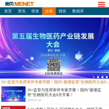
首页
资讯
研发
会展
报告
数据库
20+监管与首席审评专家齐聚！国内“最懂监管”生物
20+监管与首席审评专家齐聚！国内“最懂监
管”生物医药大会8月开幕！
2026-07-10