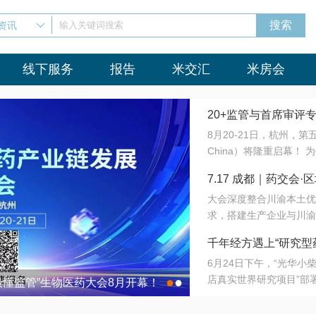
资讯
输入关键词搜索
线下服务
报告
米交汇
米房会
20+监管与首席审评
8月20-21日，杭州，
会8月开幕！
China）将隆重启幕！
与火”的淬炼—— 一端
7.17 成都｜药交
法正重新定义研发效率；
大会深度整合川渝本土优
难题，呼唤更成熟的产业
营
求，搭建生产企业与川渝
同与出海能力建设才是破
三终端渠道的精准高效对
来”为主题，内容全面扩
千年经方遇上“研究型
域增量份额夯实西南市场
算力突围；从中药创新、
6月24日下午，“光华
术攻坚，到CDMO的柔
目在北京同仁堂佛山
店真实世界研究项目”部
●
●
室”与“生产线”、“研发
最懂监管”生物医药大会8月开幕！
7.17 成都｜药交会·
这是继广州之后，该项目
本、临床在同一张桌子上
个OTC药品研究型药店