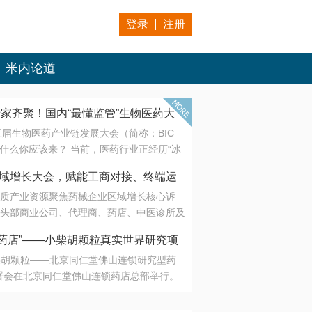
登录
注册
米内论道
专家齐聚！国内“最懂监管”生物医药大
第五届生物医药产业链发展大会（简称：BIC
 为什么你应该来？ 当前，医药行业正经历“冰
是AI制药从概念验证走向深度落地，数据与算
会·区域增长大会，赋能工商对接、终端运
另一端是创新药“最后一公里”的支付与入院
质产业资源聚焦药械企业区域增长核心诉
生态。 同质化“内卷”已无出路，全产业链协
头部商业公司、代理商、药店、中医诊所及
局关键。 本届大会以 “重构生态，定义未
接平台助力企业高效拓展终端网络，抢占区
容——从监管政策的前沿洞察，到AI制药的
药店”——小柴胡颗粒真实世界研究项
战略布局
复杂药物制剂、CGT、多肽与小核酸的技
小柴胡颗粒——北京同仁堂佛山连锁研究型药
性智造。 我们致力于打破壁垒，让“实验
连锁启动
署会在北京同仁堂佛山连锁药店总部举行。
端”与“支付端”深度对话，更让监管、产业、资
区域增长大会，赋能工商对接、终端运营
在广东落地的又一重要布局，标志着全国首
形成共识。
项目正式进入佛山市场。