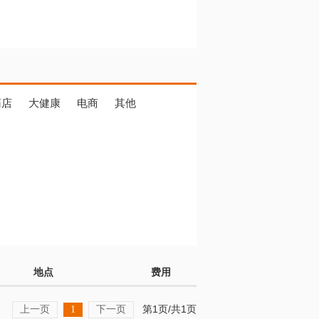
药店
大健康
电商
其他
地点
费用
上一页
下一页
第1页/共1页
1