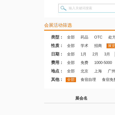
输入关键词搜索
会展活动筛选
类型：
全部
药品
OTC
处
性质：
全部
学术
招商
展
日期：
全部
1月
2月
3月
费用：
全部
免费
1000-5000
地点：
全部
北京
上海
广
其他：
全部
食宿自理
食宿免
展会名