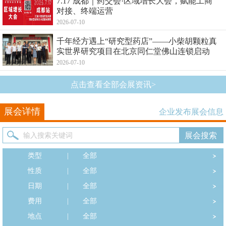
7.17 成都｜药交会·区域增长大会，赋能工商
对接、终端运营
2026-07-10
千年经方遇上“研究型药店”——小柴胡颗粒真
实世界研究项目在北京同仁堂佛山连锁启动
2026-07-10
点击查看全部会展资讯>
展会详情
企业发布展会信息
类型
|
全部
性质
|
全部
日期
|
全部
费用
|
全部
地点
|
全部