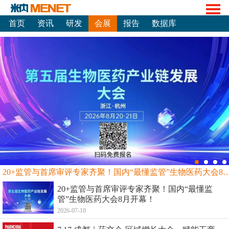
首页
资讯
研发
会展
报告
数据库
20+监管与首席审评专家齐聚！国内“最懂监管”生物
20+监管与首席审评专家齐聚！国内“最懂监
管”生物医药大会8月开幕！
2026-07-10