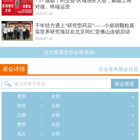
7.17 成都｜药交会·区域增长大会，赋能工商
对接、终端运营
2026-07-10
千年经方遇上“研究型药店”——小柴胡颗粒真
实世界研究项目在北京同仁堂佛山连锁启动
2026-07-10
点击查看全部会展资讯>
展会详情
企业发布展会信息
类型
|
全部
性质
|
全部
日期
|
全部
费用
|
全部
地点
|
全部