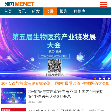
首页
资讯
研发
会展
报告
数据库
20+监管与首席审评专家齐聚！国内“最懂监管”生物
20+监管与首席审评专家齐聚！国内“最懂监
管”生物医药大会8月开幕！
2026-07-10