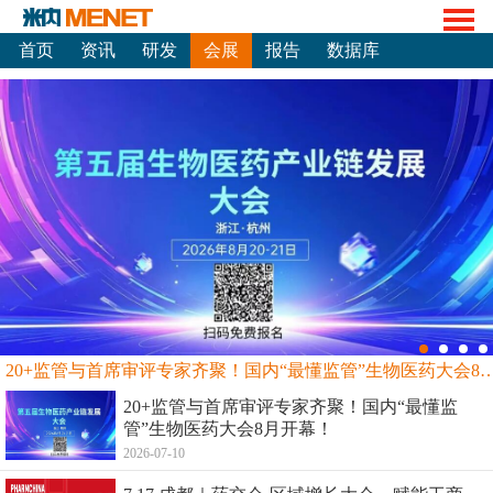
首页
资讯
研发
会展
报告
数据库
20+监管与首席审评专家齐聚！国内“最懂监管”生物
20+监管与首席审评专家齐聚！国内“最懂监
管”生物医药大会8月开幕！
2026-07-10