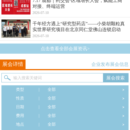
7.17 成都｜药交会·区域增长大会，赋能工商
对接、终端运营
2026-07-10
千年经方遇上“研究型药店”——小柴胡颗粒真
实世界研究项目在北京同仁堂佛山连锁启动
2026-07-10
点击查看全部会展资讯>
展会详情
企业发布展会信息
类型
|
全部
性质
|
全部
日期
|
全部
费用
|
全部
地点
|
全部