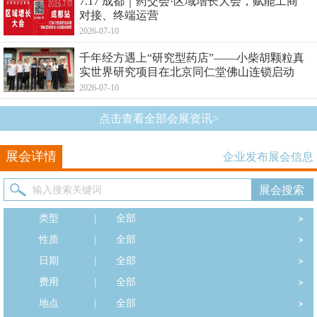
7.17 成都｜药交会·区域增长大会，赋能工商
对接、终端运营
2026-07-10
千年经方遇上“研究型药店”——小柴胡颗粒真
实世界研究项目在北京同仁堂佛山连锁启动
2026-07-10
点击查看全部会展资讯>
展会详情
企业发布展会信息
类型
|
全部
性质
|
全部
日期
|
全部
费用
|
全部
地点
|
全部