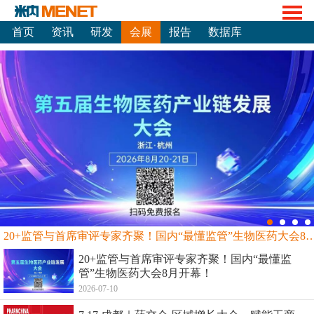
首页
资讯
研发
会展
报告
数据库
20+监管与首席审评专家齐聚！国内“最懂监管”生物
20+监管与首席审评专家齐聚！国内“最懂监
管”生物医药大会8月开幕！
2026-07-10