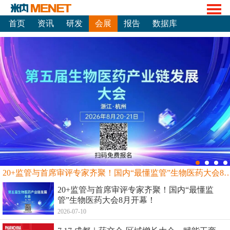
首页
资讯
研发
会展
报告
数据库
20+监管与首席审评专家齐聚！国内“最懂监管”生物
20+监管与首席审评专家齐聚！国内“最懂监
管”生物医药大会8月开幕！
2026-07-10