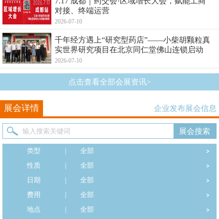
7.17 成都｜药交会·区域增长大会，赋能工商
对接、终端运营
2026-07-10
千年经方遇上“研究型药店”——小柴胡颗粒真
实世界研究项目在北京同仁堂佛山连锁启动
2026-07-10
点击查看全部会展资讯>
展会详情
企业发布展会信息
类型
|
全部
性质
|
全部
日期
|
全部
费用
|
全部
地点
|
全部