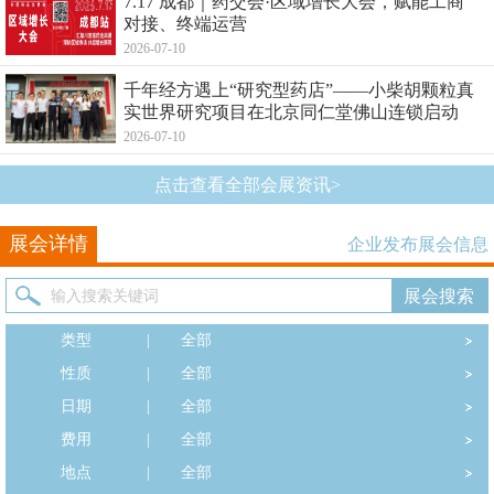
7.17 成都｜药交会·区域增长大会，赋能工商
对接、终端运营
2026-07-10
千年经方遇上“研究型药店”——小柴胡颗粒真
实世界研究项目在北京同仁堂佛山连锁启动
2026-07-10
点击查看全部会展资讯>
展会详情
企业发布展会信息
类型
|
全部
性质
|
全部
日期
|
全部
费用
|
全部
地点
|
全部