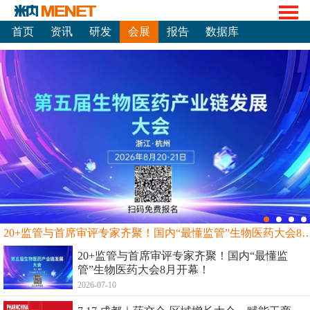
首页
资讯
研发
会展
报告
数据库
20+监管与首席审评专家齐聚！国内“最懂监管”生物
20+监管与首席审评专家齐聚！国内“最懂监
管”生物医药大会8月开幕！
2026-07-10