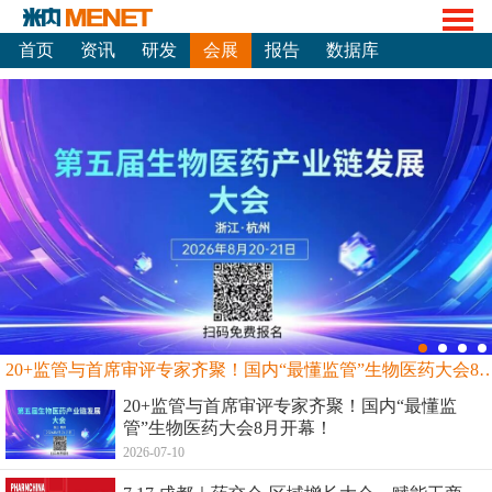
首页
资讯
研发
会展
报告
数据库
20+监管与首席审评专家齐聚！国内“最懂监管”生物
20+监管与首席审评专家齐聚！国内“最懂监
管”生物医药大会8月开幕！
2026-07-10