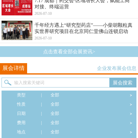
7.17 成都｜药交会·区域增长大会，赋能工商
对接、终端运营
2026-07-10
千年经方遇上“研究型药店”——小柴胡颗粒真
实世界研究项目在北京同仁堂佛山连锁启动
2026-07-10
点击查看全部会展资讯>
展会详情
企业发布展会信息
类型
|
全部
性质
|
全部
日期
|
全部
费用
|
全部
地点
|
全部