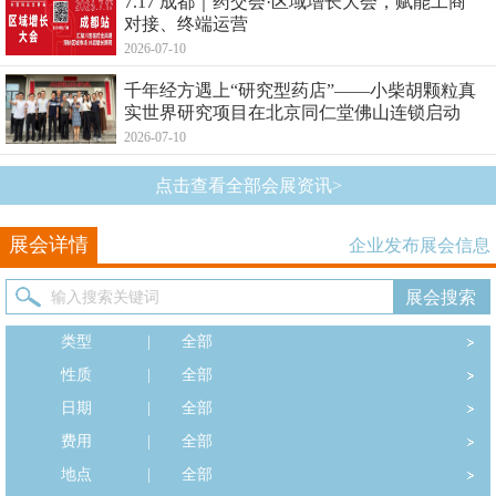
7.17 成都｜药交会·区域增长大会，赋能工商
对接、终端运营
2026-07-10
千年经方遇上“研究型药店”——小柴胡颗粒真
实世界研究项目在北京同仁堂佛山连锁启动
2026-07-10
点击查看全部会展资讯>
展会详情
企业发布展会信息
类型
|
全部
性质
|
全部
日期
|
全部
费用
|
全部
地点
|
全部