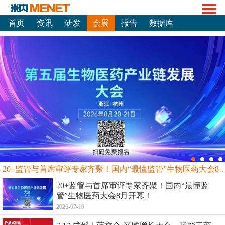
首页
资讯
研发
会展
报告
数据库
20+监管与首席审评专家齐聚！国内“最懂监管”生物
20+监管与首席审评专家齐聚！国内“最懂监
管”生物医药大会8月开幕！
2026-07-10