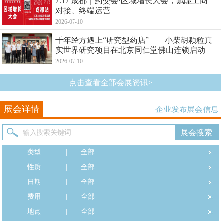
7.17 成都｜药交会·区域增长大会，赋能工商
对接、终端运营
2026-07-10
千年经方遇上“研究型药店”——小柴胡颗粒真
实世界研究项目在北京同仁堂佛山连锁启动
2026-07-10
点击查看全部会展资讯>
展会详情
企业发布展会信息
类型
|
全部
性质
|
全部
日期
|
全部
费用
|
全部
地点
|
全部