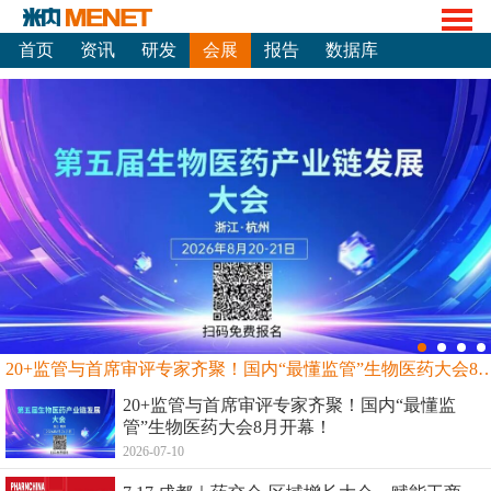
首页
资讯
研发
会展
报告
数据库
20+监管与首席审评专家齐聚！国内“最懂监管”生物
20+监管与首席审评专家齐聚！国内“最懂监
管”生物医药大会8月开幕！
2026-07-10