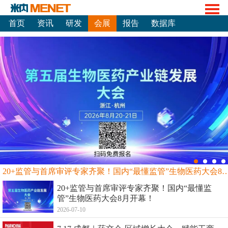
首页
资讯
研发
会展
报告
数据库
20+监管与首席审评专家齐聚！国内“最懂监管”生物
20+监管与首席审评专家齐聚！国内“最懂监
管”生物医药大会8月开幕！
2026-07-10