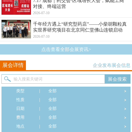
7.17 成都｜药交会·区域增长大会，赋能工商
对接、终端运营
2026-07-10
千年经方遇上“研究型药店”——小柴胡颗粒真
实世界研究项目在北京同仁堂佛山连锁启动
2026-07-10
点击查看全部会展资讯>
展会详情
企业发布展会信息
类型
|
全部
性质
|
全部
日期
|
全部
费用
|
全部
地点
|
全部