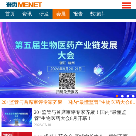
首页
资讯
研发
会展
报告
数据库
20+监管与首席审评专家齐聚！国内“最懂监管”生物
20+监管与首席审评专家齐聚！国内“最懂监
管”生物医药大会8月开幕！
2026-07-10