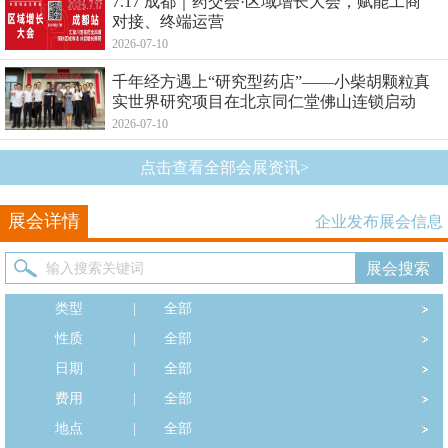
7.17 成都｜药交会·区域增长大会，赋能工商
对接、终端运营
2026-07-10
千年经方遇上“研究型药店”——小柴胡颗粒真
实世界研究项目在北京同仁堂佛山连锁启动
2026-07-10
点击查看全部会展资讯>
展会详情
企业发布展会信息
类型
|
全部
性质
|
全部
日期
|
全部
费用
|
全部
地点
|
全部