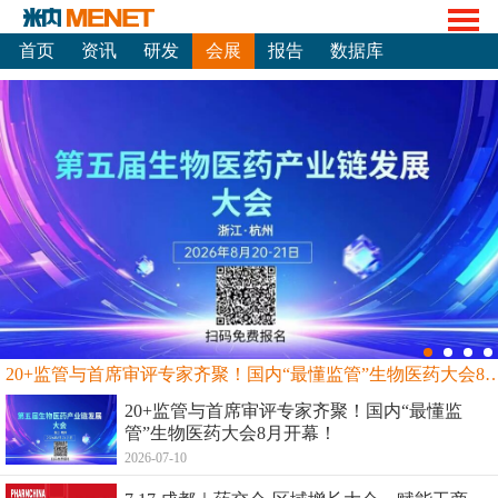
首页
资讯
研发
会展
报告
数据库
20+监管与首席审评专家齐聚！国内“最懂监管”生物
20+监管与首席审评专家齐聚！国内“最懂监
管”生物医药大会8月开幕！
2026-07-10