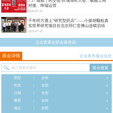
7.17 成都｜药交会·区域增长大会，赋能工商
对接、终端运营
2026-07-10
千年经方遇上“研究型药店”——小柴胡颗粒真
实世界研究项目在北京同仁堂佛山连锁启动
2026-07-10
点击查看全部会展资讯>
展会详情
企业发布展会信息
类型
|
全部
性质
|
全部
日期
|
全部
费用
|
全部
地点
|
全部