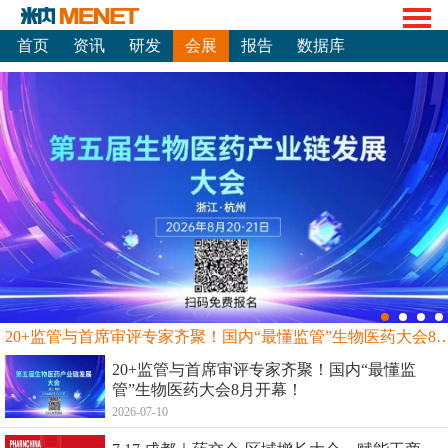
首页
资讯
研发
会展
报告
数据库
20+监管与首席审评专家齐聚！国内“最懂监管”生物
20+监管与首席审评专家齐聚！国内“最懂监
管”生物医药大会8月开幕！
2026-07-10