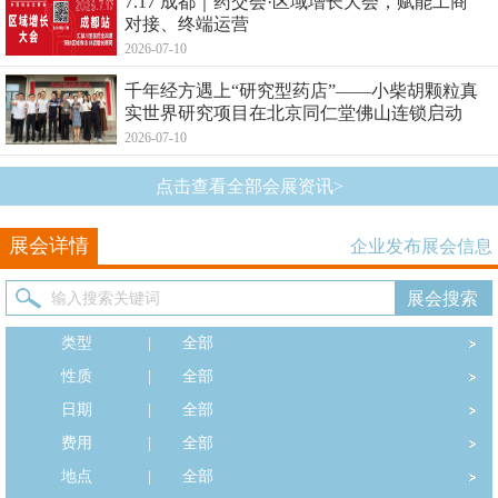
7.17 成都｜药交会·区域增长大会，赋能工商
对接、终端运营
2026-07-10
千年经方遇上“研究型药店”——小柴胡颗粒真
实世界研究项目在北京同仁堂佛山连锁启动
2026-07-10
点击查看全部会展资讯>
展会详情
企业发布展会信息
类型
|
全部
性质
|
全部
日期
|
全部
费用
|
全部
地点
|
全部