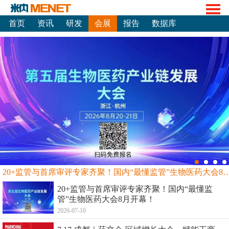
首页
资讯
研发
会展
报告
数据库
20+监管与首席审评专家齐聚！国内“最懂监管”生物
20+监管与首席审评专家齐聚！国内“最懂监
管”生物医药大会8月开幕！
2026-07-10