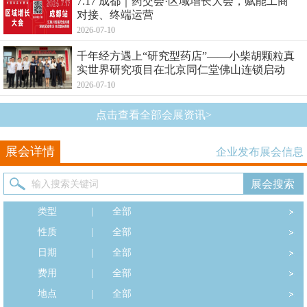
7.17 成都｜药交会·区域增长大会，赋能工商
对接、终端运营
2026-07-10
千年经方遇上“研究型药店”——小柴胡颗粒真
实世界研究项目在北京同仁堂佛山连锁启动
2026-07-10
点击查看全部会展资讯>
展会详情
企业发布展会信息
类型
|
全部
性质
|
全部
日期
|
全部
费用
|
全部
地点
|
全部