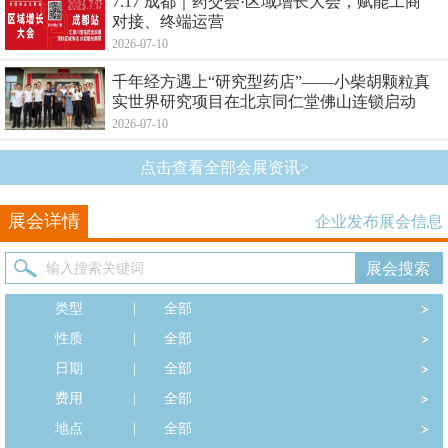
7.17 成都｜药交会·区域增长大会，赋能工商
对接、终端运营
2026-07-10
千年经方遇上“研究型药店”——小柴胡颗粒真
实世界研究项目在北京同仁堂佛山连锁启动
2026-07-10
点击查看全部会展资讯>
展会详情
企业发布展会信息
类型
|
全部
性质
|
全部
日期
|
全部
费用
|
全部
地点
|
全部