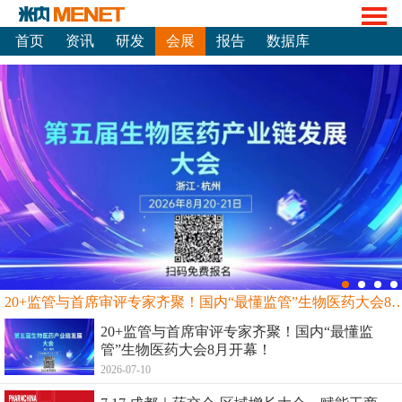
首页
资讯
研发
会展
报告
数据库
20+监管与首席审评专家齐聚！国内“最懂监管”生物
20+监管与首席审评专家齐聚！国内“最懂监
管”生物医药大会8月开幕！
2026-07-10