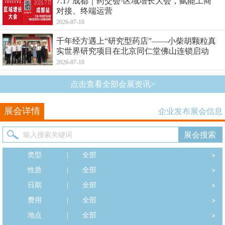
7.17 成都｜药交会·区域增长大会，赋能工商
对接、终端运营
2026-07-10
千年经方遇上“研究型药店”——小柴胡颗粒真
实世界研究项目在北京同仁堂佛山连锁启动
2026-07-10
点击查看全部会展资讯>
展会详情
企业发布展会信息
类型
|
全部
性质
|
全部
日期
|
全部
费用
|
全部
地点
|
全部