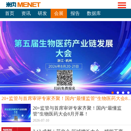
首页
资讯
研发
会展
报告
数据库
20+监管与首席审评专家齐聚！国内“最懂监管”生物
20+监管与首席审评专家齐聚！国内“最懂监
管”生物医药大会8月开幕！
2026-07-10