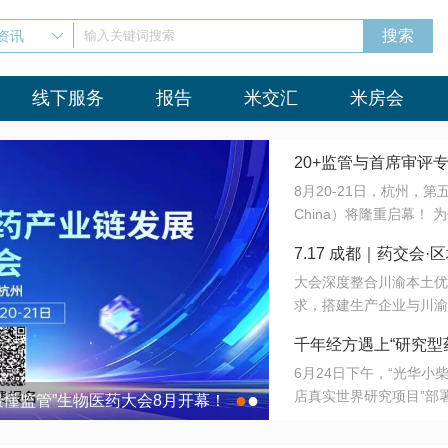
资讯
输入关键词搜索
线下服务
报告
米交汇
米房会
20+监管与首席审评
8月20-21日，杭州，
会8月开幕！
China）将隆重启幕！
与火”的淬炼—— 一端
7.17 成都｜药交
法正重新定义研发效率；
大会深度整合川渝本土优
难题，呼唤更成熟的产业
营
求，搭建生产企业与川渝
同与出海能力建设才是破
三终端渠道的精准高效对
来”为主题，内容全面扩
千年经方遇上“研究型
域增量份额夯实西南市场
算力突围；从中药创新、
6月24日下午，“光华
术攻坚，到CDMO的柔
目在北京同仁堂佛山
店真实世界研究项目”部
●
●
室”与“生产线”、“研发
最懂监管”生物医药大会8月开幕！
7.17 成都｜药交会·
这是继广州之后，该项目
本、临床在同一张桌子上
个OTC药品研究型药店