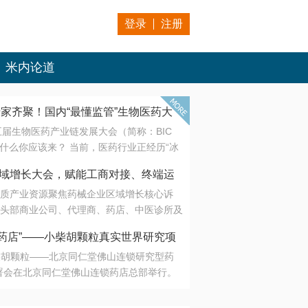
登录
注册
米内论道
专家齐聚！国内“最懂监管”生物医药大
第五届生物医药产业链发展大会（简称：BIC
 为什么你应该来？ 当前，医药行业正经历“冰
是AI制药从概念验证走向深度落地，数据与算
会·区域增长大会，赋能工商对接、终端运
另一端是创新药“最后一公里”的支付与入院
质产业资源聚焦药械企业区域增长核心诉
生态。 同质化“内卷”已无出路，全产业链协
头部商业公司、代理商、药店、中医诊所及
局关键。 本届大会以 “重构生态，定义未
接平台助力企业高效拓展终端网络，抢占区
容——从监管政策的前沿洞察，到AI制药的
药店”——小柴胡颗粒真实世界研究项
战略布局
复杂药物制剂、CGT、多肽与小核酸的技
小柴胡颗粒——北京同仁堂佛山连锁研究型药
性智造。 我们致力于打破壁垒，让“实验
连锁启动
署会在北京同仁堂佛山连锁药店总部举行。
端”与“支付端”深度对话，更让监管、产业、资
区域增长大会，赋能工商对接、终端运营
在广东落地的又一重要布局，标志着全国首
形成共识。
项目正式进入佛山市场。