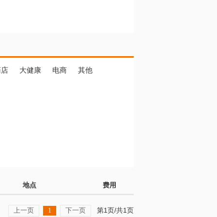
药店
大健康
电商
其他
地点
费用
上一页
下一页
第1页/共1页
1