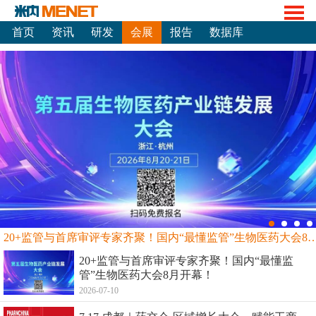
首页
资讯
研发
会展
报告
数据库
20+监管与首席审评专家齐聚！国内“最懂监管”生物
20+监管与首席审评专家齐聚！国内“最懂监
管”生物医药大会8月开幕！
2026-07-10