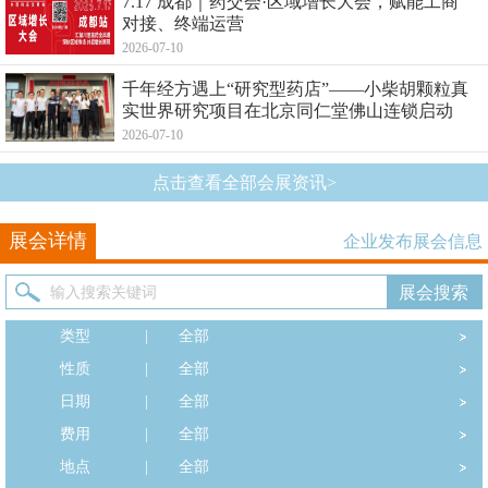
7.17 成都｜药交会·区域增长大会，赋能工商
对接、终端运营
2026-07-10
千年经方遇上“研究型药店”——小柴胡颗粒真
实世界研究项目在北京同仁堂佛山连锁启动
2026-07-10
点击查看全部会展资讯>
展会详情
企业发布展会信息
类型
|
全部
性质
|
全部
日期
|
全部
费用
|
全部
地点
|
全部