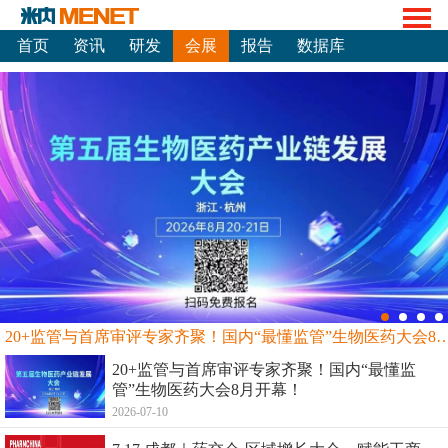
首页
资讯
研发
会展
报告
数据库
20+监管与首席审评专家齐聚！国内“最懂监管”生物
20+监管与首席审评专家齐聚！国内“最懂监
管”生物医药大会8月开幕！
2026-07-10