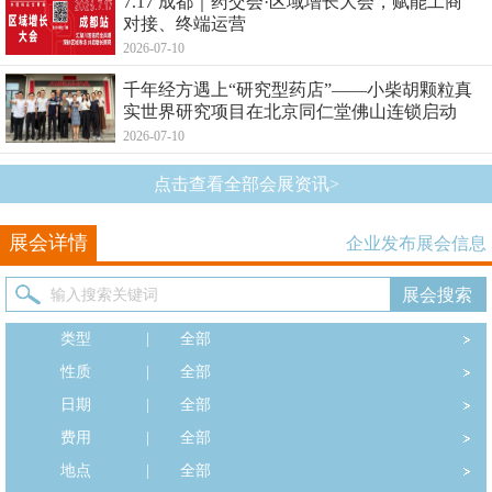
7.17 成都｜药交会·区域增长大会，赋能工商
对接、终端运营
2026-07-10
千年经方遇上“研究型药店”——小柴胡颗粒真
实世界研究项目在北京同仁堂佛山连锁启动
2026-07-10
点击查看全部会展资讯>
展会详情
企业发布展会信息
类型
|
全部
性质
|
全部
日期
|
全部
费用
|
全部
地点
|
全部