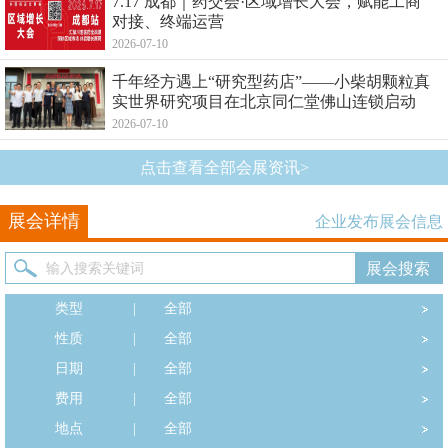
7.17 成都｜药交会·区域增长大会，赋能工商
对接、终端运营
2026-07-10
千年经方遇上“研究型药店”——小柴胡颗粒真
实世界研究项目在北京同仁堂佛山连锁启动
2026-07-10
点击查看全部会展资讯>
展会详情
企业发布展会信息
类型
|
全部
性质
|
全部
日期
|
全部
费用
|
全部
地点
|
全部