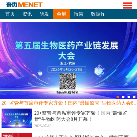
首页
资讯
研发
会展
报告
数据库
20+监管与首席审评专家齐聚！国内“最懂监管”生物
20+监管与首席审评专家齐聚！国内“最懂监
管”生物医药大会8月开幕！
2026-07-10