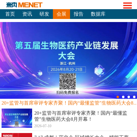
首页
资讯
研发
会展
报告
数据库
20+监管与首席审评专家齐聚！国内“最懂监管”生物
20+监管与首席审评专家齐聚！国内“最懂监
管”生物医药大会8月开幕！
2026-07-10