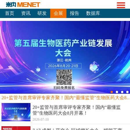
首页
资讯
研发
会展
报告
数据库
20+监管与首席审评专家齐聚！国内“最懂监管”生物
20+监管与首席审评专家齐聚！国内“最懂监
管”生物医药大会8月开幕！
2026-07-10