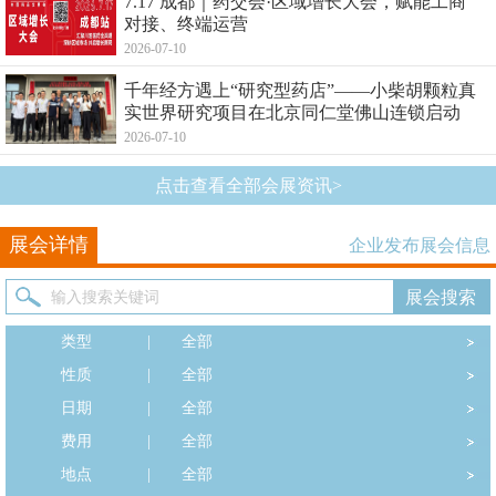
7.17 成都｜药交会·区域增长大会，赋能工商
对接、终端运营
2026-07-10
千年经方遇上“研究型药店”——小柴胡颗粒真
实世界研究项目在北京同仁堂佛山连锁启动
2026-07-10
点击查看全部会展资讯>
展会详情
企业发布展会信息
类型
|
全部
性质
|
全部
日期
|
全部
费用
|
全部
地点
|
全部