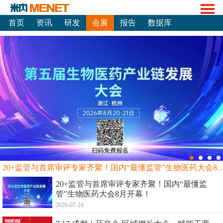
首页
资讯
研发
会展
报告
数据库
20+监管与首席审评专家齐聚！国内“最懂监管”生物
20+监管与首席审评专家齐聚！国内“最懂监
管”生物医药大会8月开幕！
2026-07-10