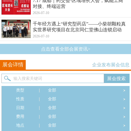
7.17 成都｜药交会·区域增长大会，赋能工商
对接、终端运营
2026-07-10
千年经方遇上“研究型药店”——小柴胡颗粒真
实世界研究项目在北京同仁堂佛山连锁启动
2026-07-10
点击查看全部会展资讯>
展会详情
企业发布展会信息
类型
|
全部
性质
|
全部
日期
|
全部
费用
|
全部
地点
|
全部