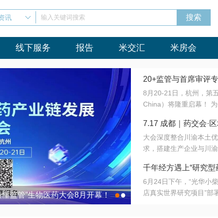
资讯
输入关键词搜索
线下服务
报告
米交汇
米房会
20+监管与首席审评
8月20-21日，杭州，
会8月开幕！
China）将隆重启幕！
与火”的淬炼—— 一端
7.17 成都｜药交
法正重新定义研发效率；
大会深度整合川渝本土优
难题，呼唤更成熟的产业
营
求，搭建生产企业与川渝
同与出海能力建设才是破
三终端渠道的精准高效对
来”为主题，内容全面扩
千年经方遇上“研究型
域增量份额夯实西南市场
算力突围；从中药创新、
6月24日下午，“光华
术攻坚，到CDMO的柔
目在北京同仁堂佛山
店真实世界研究项目”部
●
●
室”与“生产线”、“研发
最懂监管”生物医药大会8月开幕！
7.17 成都｜药交会·
这是继广州之后，该项目
本、临床在同一张桌子上
个OTC药品研究型药店