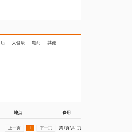
药店
大健康
电商
其他
地点
费用
上一页
下一页
第1页/共1页
1