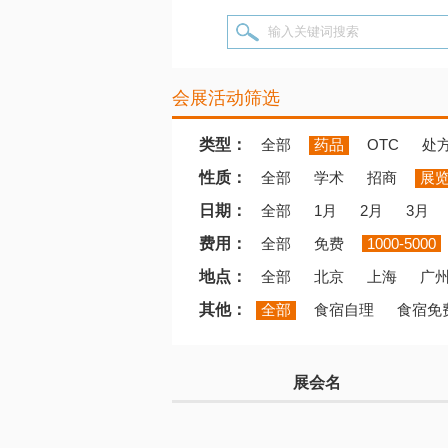
输入关键词搜索
会展活动筛选
类型：
全部
药品
OTC
处
性质：
全部
学术
招商
展
日期：
全部
1月
2月
3月
费用：
全部
免费
1000-5000
地点：
全部
北京
上海
广
其他：
全部
食宿自理
食宿免
展会名