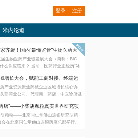
登录
注册
米内论道
专家齐聚！国内“最懂监管”生物医药大
第五届生物医药产业链发展大会（简称：BIC
 为什么你应该来？ 当前，医药行业正经历“冰
是AI制药从概念验证走向深度落地，数据与算
会·区域增长大会，赋能工商对接、终端运
另一端是创新药“最后一公里”的支付与入院
质产业资源聚焦药械企业区域增长核心诉
生态。 同质化“内卷”已无出路，全产业链协
头部商业公司、代理商、药店、中医诊所及
局关键。 本届大会以 “重构生态，定义未
接平台助力企业高效拓展终端网络，抢占区
容——从监管政策的前沿洞察，到AI制药的
药店”——小柴胡颗粒真实世界研究项
战略布局
复杂药物制剂、CGT、多肽与小核酸的技
小柴胡颗粒——北京同仁堂佛山连锁研究型药
性智造。 我们致力于打破壁垒，让“实验
连锁启动
署会在北京同仁堂佛山连锁药店总部举行。
端”与“支付端”深度对话，更让监管、产业、资
区域增长大会，赋能工商对接、终端运营
在广东落地的又一重要布局，标志着全国首
形成共识。
项目正式进入佛山市场。