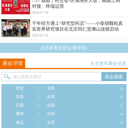
7.17 成都｜药交会·区域增长大会，赋能工商
对接、终端运营
2026-07-10
千年经方遇上“研究型药店”——小柴胡颗粒真
实世界研究项目在北京同仁堂佛山连锁启动
2026-07-10
点击查看全部会展资讯>
展会详情
企业发布展会信息
类型
|
全部
性质
|
全部
日期
|
全部
费用
|
全部
地点
|
全部