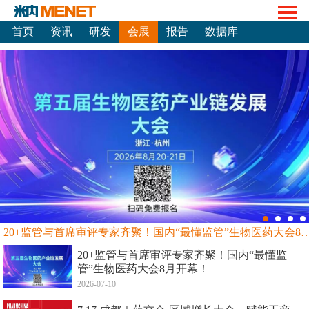
首页
资讯
研发
会展
报告
数据库
20+监管与首席审评专家齐聚！国内“最懂监管”生物
20+监管与首席审评专家齐聚！国内“最懂监
管”生物医药大会8月开幕！
2026-07-10