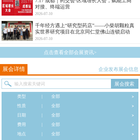
7.17 成都｜药交会·区域增长大会，赋能工商
对接、终端运营
2026-07-10
千年经方遇上“研究型药店”——小柴胡颗粒真
实世界研究项目在北京同仁堂佛山连锁启动
2026-07-10
点击查看全部会展资讯>
展会详情
企业发布展会信息
类型
|
全部
性质
|
全部
日期
|
全部
费用
|
全部
地点
|
全部