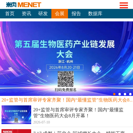
首页
资讯
研发
会展
报告
数据库
20+监管与首席审评专家齐聚！国内“最懂监管”生物
20+监管与首席审评专家齐聚！国内“最懂监
管”生物医药大会8月开幕！
2026-07-10