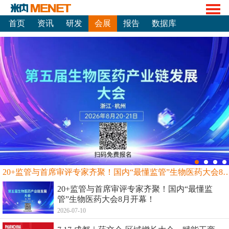
首页
资讯
研发
会展
报告
数据库
20+监管与首席审评专家齐聚！国内“最懂监管”生物
20+监管与首席审评专家齐聚！国内“最懂监
管”生物医药大会8月开幕！
2026-07-10