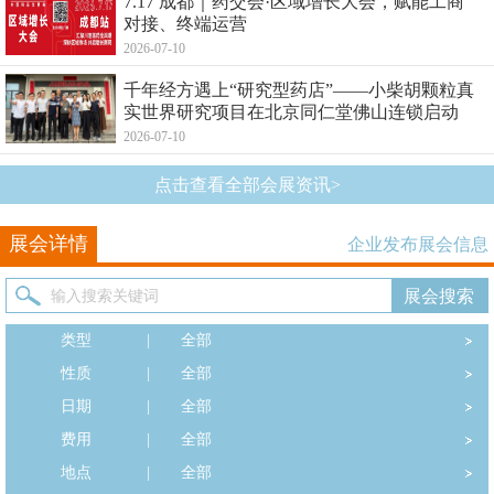
7.17 成都｜药交会·区域增长大会，赋能工商
对接、终端运营
2026-07-10
千年经方遇上“研究型药店”——小柴胡颗粒真
实世界研究项目在北京同仁堂佛山连锁启动
2026-07-10
点击查看全部会展资讯>
展会详情
企业发布展会信息
类型
|
全部
性质
|
全部
日期
|
全部
费用
|
全部
地点
|
全部