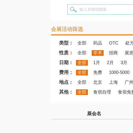
输入关键词搜索
会展活动筛选
类型：
全部
药品
OTC
处
性质：
全部
学术
招商
展
日期：
全部
1月
2月
3月
费用：
全部
免费
1000-5000
地点：
全部
北京
上海
广
其他：
全部
食宿自理
食宿免
展会名