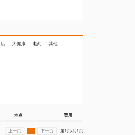
药店
大健康
电商
其他
地点
费用
上一页
下一页
第1页/共1页
1