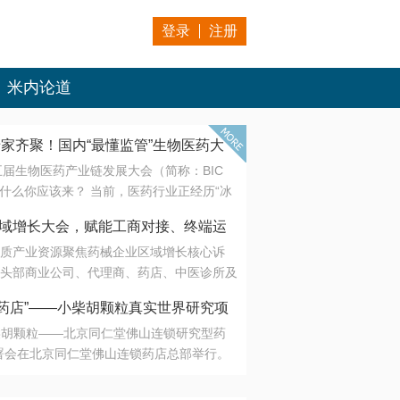
登录
注册
米内论道
专家齐聚！国内“最懂监管”生物医药大
第五届生物医药产业链发展大会（简称：BIC
 为什么你应该来？ 当前，医药行业正经历“冰
是AI制药从概念验证走向深度落地，数据与算
会·区域增长大会，赋能工商对接、终端运
另一端是创新药“最后一公里”的支付与入院
质产业资源聚焦药械企业区域增长核心诉
生态。 同质化“内卷”已无出路，全产业链协
头部商业公司、代理商、药店、中医诊所及
局关键。 本届大会以 “重构生态，定义未
接平台助力企业高效拓展终端网络，抢占区
容——从监管政策的前沿洞察，到AI制药的
药店”——小柴胡颗粒真实世界研究项
战略布局
复杂药物制剂、CGT、多肽与小核酸的技
小柴胡颗粒——北京同仁堂佛山连锁研究型药
性智造。 我们致力于打破壁垒，让“实验
连锁启动
署会在北京同仁堂佛山连锁药店总部举行。
端”与“支付端”深度对话，更让监管、产业、资
区域增长大会，赋能工商对接、终端运营
在广东落地的又一重要布局，标志着全国首
形成共识。
项目正式进入佛山市场。