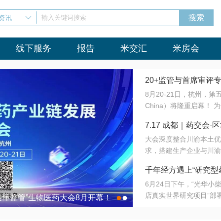
资讯
输入关键词搜索
线下服务
报告
米交汇
米房会
20+监管与首席审评
8月20-21日，杭州，
会8月开幕！
China）将隆重启幕！
与火”的淬炼—— 一端
7.17 成都｜药交
法正重新定义研发效率；
大会深度整合川渝本土优
难题，呼唤更成熟的产业
营
求，搭建生产企业与川渝
同与出海能力建设才是破
三终端渠道的精准高效对
来”为主题，内容全面扩
千年经方遇上“研究型
域增量份额夯实西南市场
算力突围；从中药创新、
6月24日下午，“光华
术攻坚，到CDMO的柔
目在北京同仁堂佛山
店真实世界研究项目”部
●
●
室”与“生产线”、“研发
最懂监管”生物医药大会8月开幕！
7.17 成都｜药交会·
这是继广州之后，该项目
本、临床在同一张桌子上
个OTC药品研究型药店